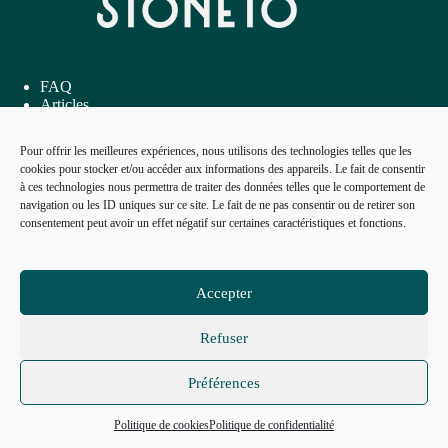
FAQ
Articles
Inspirations
Me contacter
Pour offrir les meilleures expériences, nous utilisons des technologies telles que les
cookies pour stocker et/ou accéder aux informations des appareils. Le fait de consentir
à ces technologies nous permettra de traiter des données telles que le comportement de
navigation ou les ID uniques sur ce site. Le fait de ne pas consentir ou de retirer son
Mentions Légales
consentement peut avoir un effet négatif sur certaines caractéristiques et fonctions.
Politique de confidentialité
Conditions générales de vente
Charte RSE
Mon compte
Accepter
Refuser
Atelier Stoneto
6 rue de la marine
Préférences
44210 Pornic, France
Téléphone:
07 54 36 37 28
Email:
contact@atelier-stoneto.com
Politique de cookies
Politique de confidentialité
© ATELIER STONETO 2026 - Tous droits réservés.