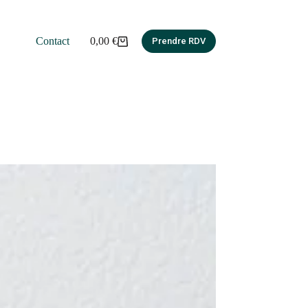
Contact
0,00
€
Prendre RDV
Panier
d’achat