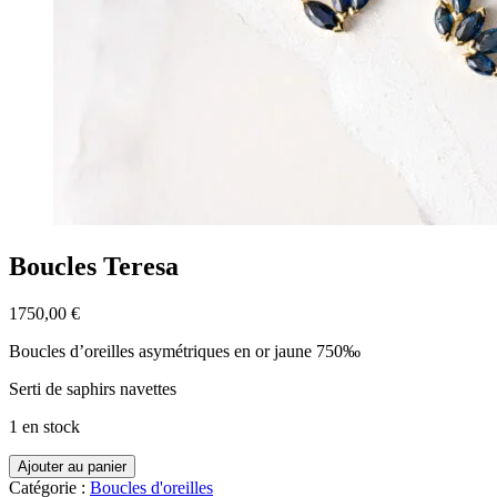
Boucles Teresa
1750,00
€
Boucles d’oreilles asymétriques en or jaune 750
‰
Serti de saphirs navettes
1 en stock
quantité
Ajouter au panier
de
Catégorie :
Boucles d'oreilles