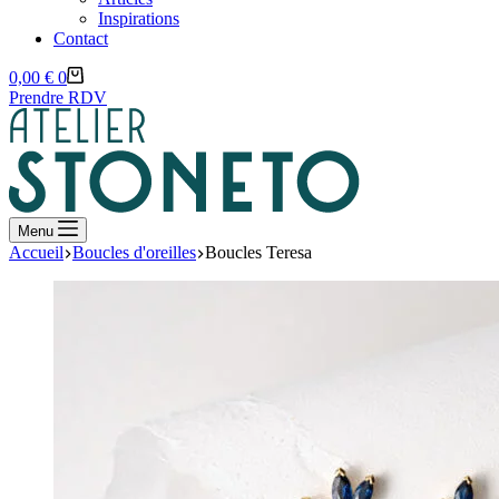
Inspirations
Contact
Panier
0,00
€
0
d’achat
Prendre RDV
Menu
Accueil
Boucles d'oreilles
Boucles Teresa