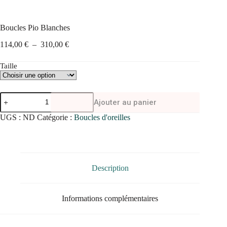
Boucles Pio Blanches
Plage
114,00
€
–
310,00
€
de
prix :
Taille
114,00 €
à
310,00 €
quantité
Ajouter au panier
de
Boucles
UGS :
ND
Catégorie :
Boucles d'oreilles
Pio
Blanches
Description
Informations complémentaires