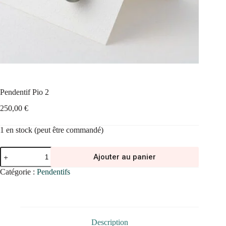
Pendentif Pio 2
250,00
€
1 en stock (peut être commandé)
quantité
Ajouter au panier
de
Pendentif
Catégorie :
Pendentifs
Pio
2
Description