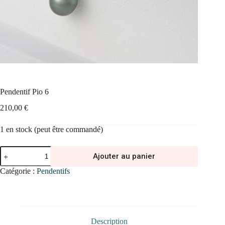
Pendentif Pio 6
210,00
€
1 en stock (peut être commandé)
quantité
Ajouter au panier
de
Pendentif
Catégorie :
Pendentifs
Pio
6
Description